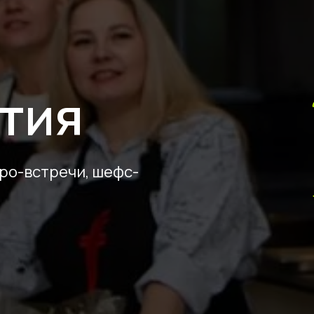
е
тия
ро-встречи, шефс-