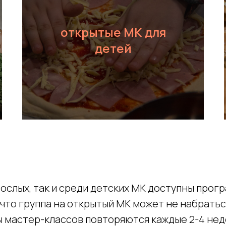
открытые МК для
детей
выбрать
ослых, так и среди детских МК доступны прог
что группа на открытый МК может не набратьс
 мастер-классов повторяются каждые 2-4 неде