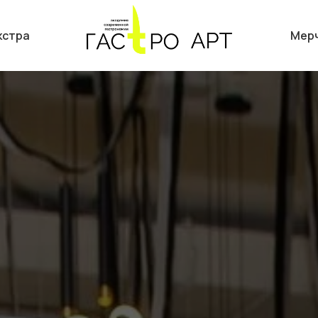
кстра
Мер