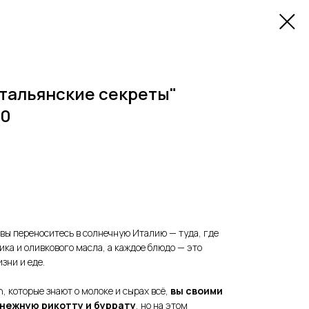
тальянские секреты"
00
 вы переноситесь в солнечную Италию — туда, где
ика и оливкового масла, а каждое блюдо — это
зни и еде.
, которые знают о молоке и сырах всё,
вы своими
 нежную рикотту и буррату
, но на этом