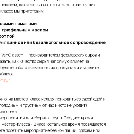
 покажем, как использовать эти сыры в настоящих
-классе мы приготовим:
озовыми томатами
 и трюфельным маслом
икоттой
жено
винное или безалкогольное сопровождение
.
 VanClassen — производителем фермерских сыров и
азать, как качество сырья напрямую влияет на
 будете работать именно с их продуктами и увидите
о блюда.
en.ru/
ию, на мастер-класс нельзя приходить со своей едой и
 голодным и грустным от нас никто не уходит)
человека.
 мероприятия для сборных групп. Среднее время
 мастер-класса - 2 часа, остальное время посвящается
те посетить мероприятие без компании, вдвоем или