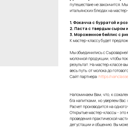
путешествие не закончится. Мы
итальянских блюдах на мастер
1. Фокачча с бурратой и р
2. Паста с твердым сыром
3. Мороженное бейлис с р
К мастер-классу будет предло
Мы объединились с Сыроварней
молочной продукции, чтобы пок
результат. На мастер‑классе вы
весь путь: от молока до готовог
Сайт партнера:
https://vanclass
Напоминаем Вам, что, к сожален
б/а напитками, но уверяем Вас:
Расчет производится на одного 
Открытые мастер-классы - это
проведения практической части
дегустации и общению. Вы може