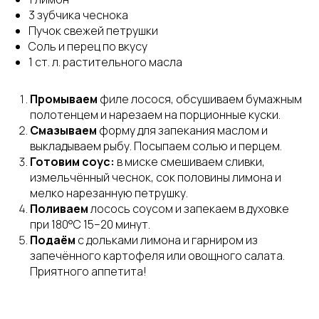
3 зубчика чеснока
Пучок свежей петрушки
Соль и перец по вкусу
1 ст. л. растительного масла
Промываем
филе лосося, обсушиваем бумажным
полотенцем и нарезаем на порционные куски.
Смазываем
форму для запекания маслом и
выкладываем рыбу. Посыпаем солью и перцем.
Готовим соус:
в миске смешиваем сливки,
измельчённый чеснок, сок половины лимона и
мелко нарезанную петрушку.
Поливаем
лосось соусом и запекаем в духовке
при 180°C 15–20 минут.
Подаём
с дольками лимона и гарниром из
запечённого картофеля или овощного салата.
Приятного аппетита!