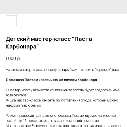
Детский мастер-класс "Паста
Карбонара"
1 000
р.
На этом мастер-классе юные кулинары будут готовить "королеву" паст:
Домашняя Паста с классическим соусом Карбонара
К мастер-классу в качестве комплимента гостям будет предложен чай,
вода без газа
Фишка мастер-класса: секреты приготовления блюда, которым можно
накормить всю семью.
Расчет производится на одного человека. Рекомендуемое количество
гостей - от 15, но есть варианты и для компаний поменьше.
Мы предлагаем 3 временных слота для ваших зарытых мастер-классов: