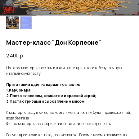
Мастер-класс "Дон Корлеоне"
2 400
р.
На этом мастер-классе вы и ваши гости приготовите безупречную
итальянскую пасту:
Приготовим один из вариантов пасты:
1.Карбонара;
2.Паста с лососем, шпинатом и красной икрой;
3.Паста с грибами и сыровяленым мясом.
К мастер-классу в качестве комплимента гостям будет предложен чай,
вода без газа
Фишка мастер-класса: оригинальные итальянские рецепты.
Расчет производится на одного человека. Рекомендуемое количество